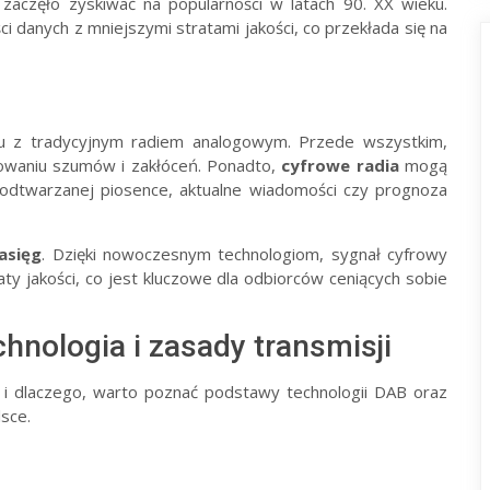
 zaczęło zyskiwać na popularności w latach 90. XX wieku.
i danych z mniejszymi stratami jakości, co przekłada się na
iu z tradycyjnym radiem analogowym. Przede wszystkim,
inowaniu szumów i zakłóceń. Ponadto,
cyfrowe radia
mogą
 odtwarzanej piosence, aktualne wiadomości czy prognoza
asięg
. Dzięki nowoczesnym technologiom, sygnał cyfrowy
ty jakości, co jest kluczowe dla odbiorców ceniących sobie
chnologia i zasady transmisji
i dlaczego, warto poznać podstawy technologii DAB oraz
sce.