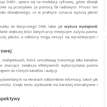
sja DAB+, opiera się na modulacji cyfrowej, gdzie dźwięk
ępnie są przesyłane za pomocą fal radiowych. Proces ten
nału dźwiękowego, co w praktyce oznacza wyższą jakość
unku do klasycznego DAB, takie jak
wyższa wydajność
anie większej ilości danych przy mniejszym zużyciu pasma.
ej jakości, a odbiorcy mogą cieszyć się wyraźniejszym i
frowej
 multipleksach, które umożliwiają transmisję kilku kanałów
anie znacząco zwiększa efektywność wykorzystania pasma
ępem do różnych kanałów i audycji.
yświetlanych na ekranach odbiorników informacji, takich jak
omości. Dzięki temu użytkownik ma bardziej interaktywne i
rspektywy