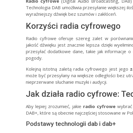
Radio cyfrowe
(Digital Audio Broadcasting, DAB)
Technologia DAB umożliwia przesyłanie większej ilośc
wyraźniejszy dźwięk bez szumów i zakłóceń.
Korzyści radia cyfrowego
Radio cyfrowe oferuje szereg zalet w porównan
jakość dźwięku jest znacznie lepsza dzięki wyelim
przesyłać dodatkowe dane, takie jak informacje o
pogody.
Kolejną istotną zaletą radia cyfrowego jest jego
z
może być przesyłany na większe odległości bez utra
nieprzerwane słuchanie muzyki i audycji.
Jak działa radio cyfrowe: Te
Aby lepiej zrozumieć, jakie
radio cyfrowe
wybrać 
DAB+, które są obecnie najczęściej stosowane w Pol
Podstawy technologii dab i dab+