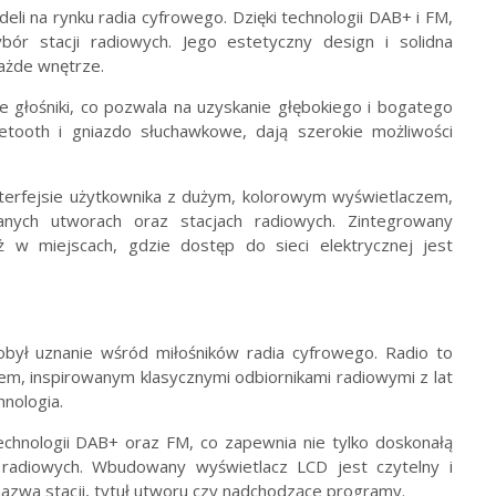
li na rynku radia cyfrowego. Dzięki technologii DAB+ i FM,
bór stacji radiowych. Jego estetyczny design i solidna
każde wnętrze.
głośniki, co pozwala na uzyskanie głębokiego i bogatego
uetooth i gniazdo słuchawkowe, dają szerokie możliwości
erfejsie użytkownika z dużym, kolorowym wyświetlaczem,
zanych utworach oraz stacjach radiowych. Zintegrowany
ż w miejscach, gdzie dostęp do sieci elektrycznej jest
obył uznanie wśród miłośników radia cyfrowego. Radio to
m, inspirowanym klasycznymi odbiornikami radiowymi z lat
hnologia.
chnologii DAB+ oraz FM, co zapewnia nie tylko doskonałą
 radiowych. Wbudowany wyświetlacz LCD jest czytelny i
nazwa stacji, tytuł utworu czy nadchodzące programy.