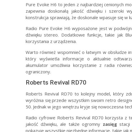
Pure Evoke H6 to jeden z najbardziej cenionych mode
zapewnia doskonałą jakość dźwięku i szeroki wy
konstrukcja sprawiają, że doskonale wpasuje się w 
Radio Pure Evoke H6 wyposażone jest w podwójne 
dźwięku stereo. Dodatkowe funkcje, takie jak Bl
korzystania z urządzenia.
Warto również wspomnieć o łatwym w obsłudze int
który wyświetla informacje o aktualnie odtwar
akumulator umożliwia korzystanie z radia równie
ograniczony.
Roberts Revival RD70
Roberts Revival RD70 to kolejny model, który zd
wyróżnia się przede wszystkim swoim retro designe
50. Jednak w jego wnętrzu kryje się nowoczesna tec
Radio cyfrowe Roberts Revival RD70 korzysta z te
jakość dźwięku, ale także ogromny
zasięg
stacji
pokazuje wszystkie niezbędne informacje, takie jak 