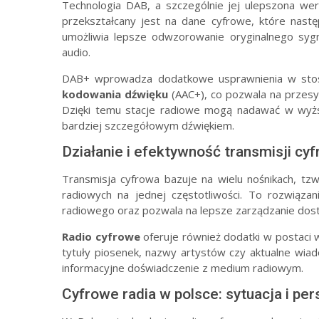
Technologia DAB, a szczególnie jej ulepszona wer
przekształcany jest na dane cyfrowe, które nast
umożliwia lepsze odwzorowanie oryginalnego syg
audio.
DAB+ wprowadza dodatkowe usprawnienia w stos
kodowania dźwięku
(AAC+), co pozwala na przesył
Dzięki temu stacje radiowe mogą nadawać w wyższ
bardziej szczegółowym dźwiękiem.
Działanie i efektywność transmisji cy
Transmisja cyfrowa bazuje na wielu nośnikach, tzw.
radiowych na jednej częstotliwości. To rozwiąz
radiowego oraz pozwala na lepsze zarządzanie dost
Radio cyfrowe
oferuje również dodatki w postaci w
tytuły piosenek, nazwy artystów czy aktualne wiad
informacyjne doświadczenie z medium radiowym.
Cyfrowe radia w polsce: sytuacja i pe