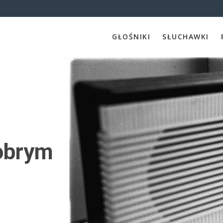
GŁOŚNIKI
SŁUCHAWKI
dobrym