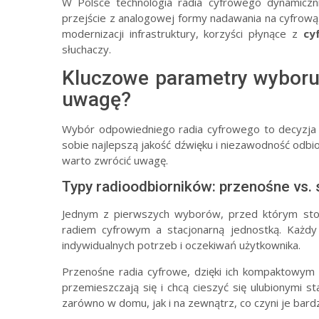
W Polsce technologia radia cyfrowego dynamiczni
przejście z analogowej formy nadawania na cyfrową.
modernizacji infrastruktury, korzyści płynące z
cy
słuchaczy.
Kluczowe parametry wyboru 
uwagę?
Wybór odpowiedniego radia cyfrowego to decyzja 
sobie najlepszą jakość dźwięku i niezawodność odbi
warto zwrócić uwagę.
Typy radioodbiorników: przenośne vs. 
Jednym z pierwszych wyborów, przed którym stoi
radiem cyfrowym a stacjonarną jednostką. Każd
indywidualnych potrzeb i oczekiwań użytkownika.
Przenośne radia cyfrowe, dzięki ich kompaktowym r
przemieszczają się i chcą cieszyć się ulubionymi 
zarówno w domu, jak i na zewnątrz, co czyni je bar