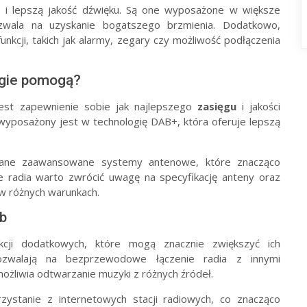
oc i lepszą jakość dźwięku. Są one wyposażone w większe
zwala na uzyskanie bogatszego brzmienia. Dodatkowo,
unkcji, takich jak alarmy, zegary czy możliwość podłączenia
logie pomogą?
st zapewnienie sobie jak najlepszego
zasięgu
i jakości
 wyposażony jest w technologię DAB+, która oferuje lepszą
ane zaawansowane systemy antenowe, które znacząco
e radia warto zwrócić uwagę na specyfikację anteny oraz
 w różnych warunkach.
sb
cji dodatkowych, które mogą znacznie zwiększyć ich
zwalają na bezprzewodowe łączenie radia z innymi
możliwia odtwarzanie muzyki z różnych źródeł.
ystanie z internetowych stacji radiowych, co znacząco