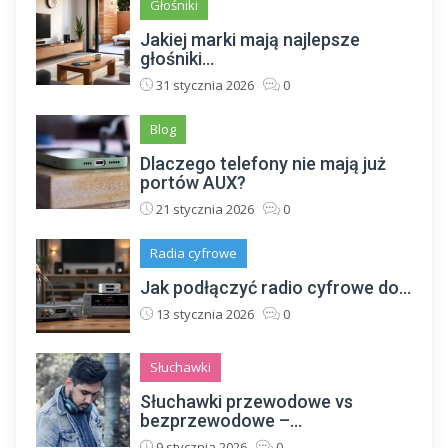
Głośniki
Jakiej marki mają najlepsze
głośniki...
31 stycznia 2026
0
Blog
Dlaczego telefony nie mają już
portów AUX?
21 stycznia 2026
0
Radia cyfrowe
Jak podłączyć radio cyfrowe do...
13 stycznia 2026
0
Słuchawki
Słuchawki przewodowe vs
bezprzewodowe –...
9 stycznia 2026
0